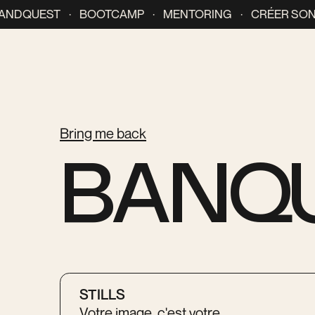
DQUEST · BOOTCAMP · MENTORING · CRÉER SON LOG
Bring me back
BANQU
STILLS
Votre image, c'est votre